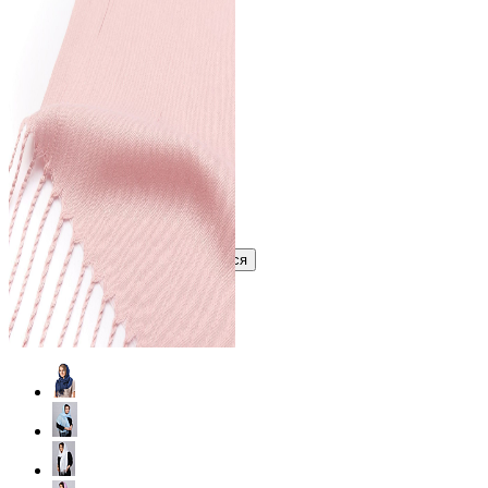
441 ₽
В розницу
?
Узнать оптовую цену сейчас
Войти
Зарегистрироваться
Оптом
Цвет: