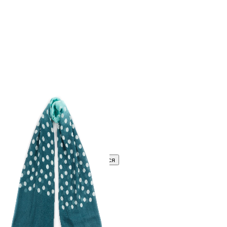
366 ₽
В розницу
?
Узнать оптовую цену сейчас
Войти
Зарегистрироваться
Оптом
Цвет:
Бирюзовый