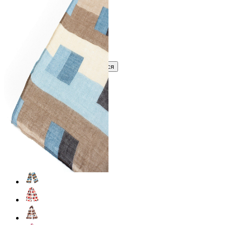
В розницу
?
Узнать оптовую цену сейчас
Войти
Зарегистрироваться
Оптом
Цвет:
Голубой