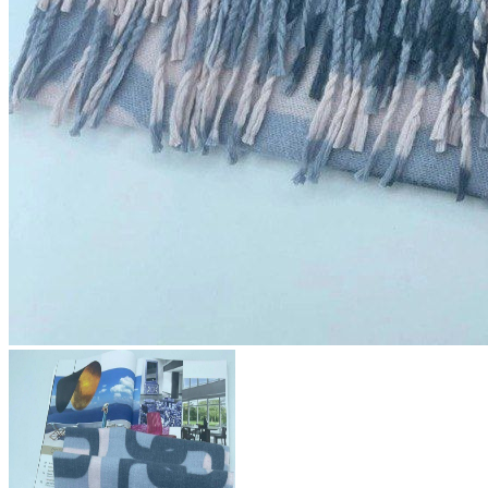
855 ₽
В розницу
?