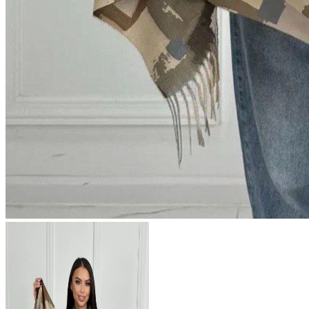
798 ₽
В розницу
?