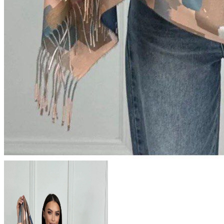
798 ₽
В розницу
?