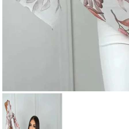
646 ₽
В розницу
?