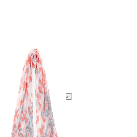
322 ₽
В розницу
?
Узнать оптовую цену сейчас
Войти
Зарегистрироваться
Оптом
Цвет:
Белый