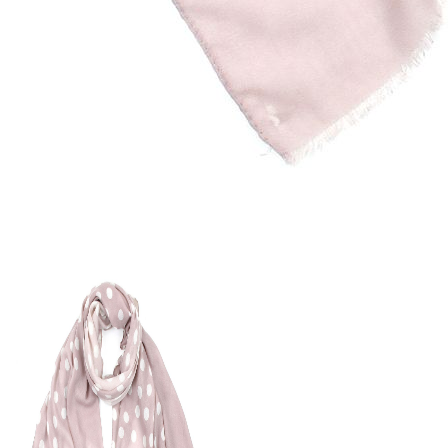
366 ₽
В розницу
?
Узнать оптовую цену сейчас