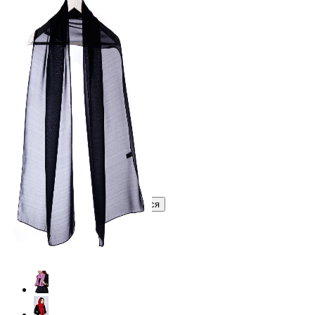
378 ₽
В розницу
?
Узнать оптовую цену сейчас
Войти
Зарегистрироваться
Оптом
Цвет:
Черный