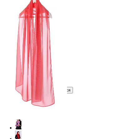
378 ₽
В розницу
?
Узнать оптовую цену сейчас
Войти
Зарегистрироваться
Оптом
Цвет:
Коралловый