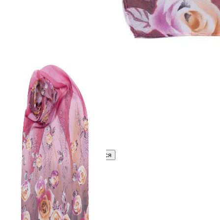
250 ₽
В розницу
?
Узнать оптовую цену сейчас
Войти
Зарегистрироваться
Оптом
Цвет:
Бордовый