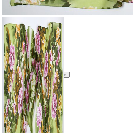
250 ₽
В розницу
?
Узнать оптовую цену сейчас
Войти
Зарегистрироваться
Оптом
Цвет:
Оливковый