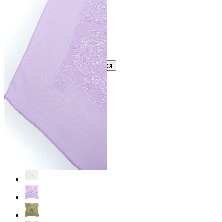
В розницу
?
Узнать оптовую цену сейчас
Войти
Зарегистрироваться
Оптом
Цвет:
Сиреневый