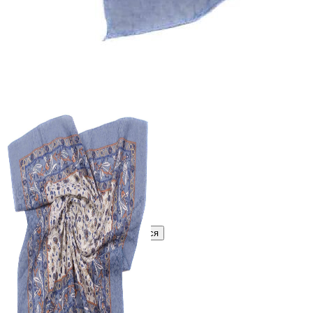
345 ₽
В розницу
?
Узнать оптовую цену сейчас
Войти
Зарегистрироваться
Оптом
Цвет:
Сиреневый