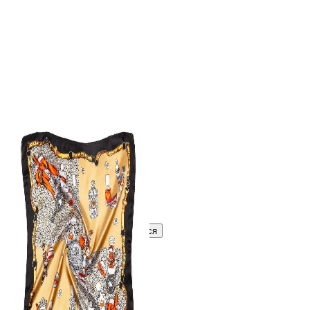
248 ₽
В розницу
?
Узнать оптовую цену сейчас
Войти
Зарегистрироваться
Оптом
Цвет:
Золотой