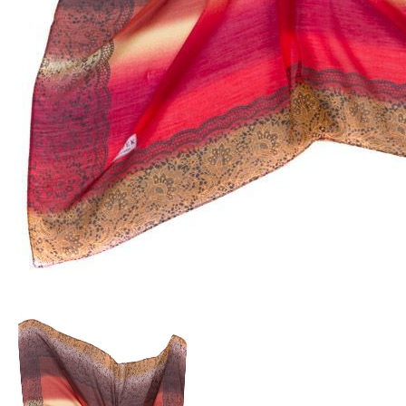
473 ₽
В розницу
?