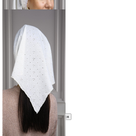
462 ₽
В розницу
?
Узнать оптовую цену сейчас
Войти
Зарегистрироваться
Оптом