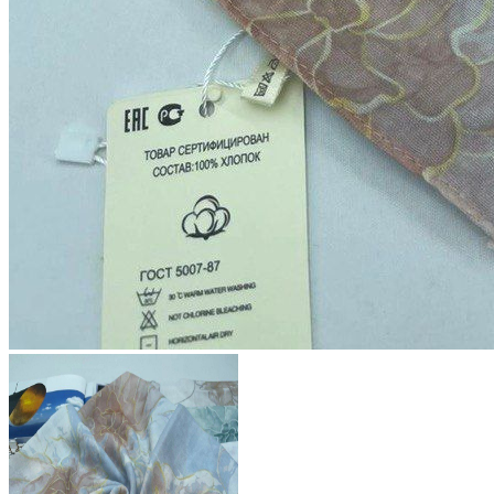
567 ₽
В розницу
?