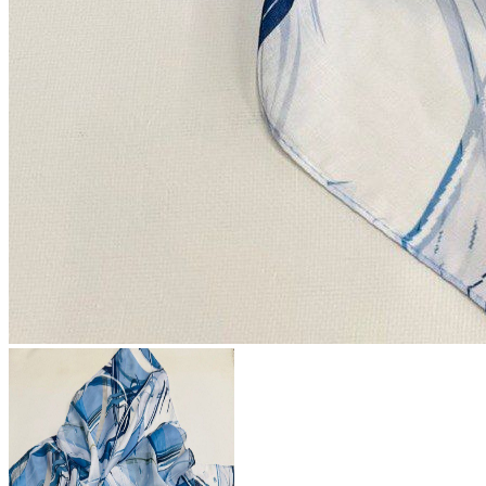
504 ₽
В розницу
?