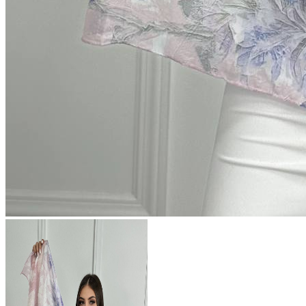
567 ₽
В розницу
?