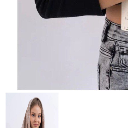
630 ₽
В розницу
?