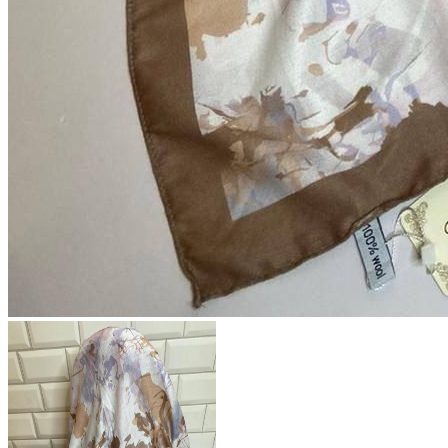
546 ₽
В розницу
?