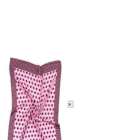
322 ₽
В розницу
?
Узнать оптовую цену сейчас
Войти
Зарегистрироваться
Оптом
Цвет:
Розовый