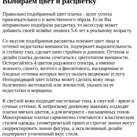
Выбираем цвет и расцветку
Правильно подобранный цвет платка - залог успеха
привлекательного и женственного образа. Если Вы
неправильно подобрали расцветку, то аксессуар может
добавить своей хозяйке лишних 5-6 лет к реальному возрасту.
Со вкусом подобранная расцветка освежит цвет лица и
оттенит недостатки внешности, подчеркнет выразительность
и глубину глаз, сделает шею стройнее и длиннее. Оттенок и
дизайн платка должны сочетаться с цветотипом внешности.
Остерегайтесь 4 цветов радужного спектра, а именно
зеленого, синего, желтого и фиолетового, насыщенные и
бледные оттенки которых могут оказать медвежью услугу.
Неподходящий цвет платка может сделать кожу лица
болезненно желтоватой или землистой, указать на ее
недостатки и морщины.
К светлой коже подходят пастельные тона, к смуглой - яркие и
сочные оттенки. К неброскому дневному макияжу подходят
платки мягких цветов, а для вечернего - насыщенных тонов.
Монохромные платки гармонично сочетаются с классическим
стилем одежды, геометрический принт и строгие линии могут
скорректировать линии фигуры, а эксклюзивный дизайн
подчеркнет утонченный вкус стиля.