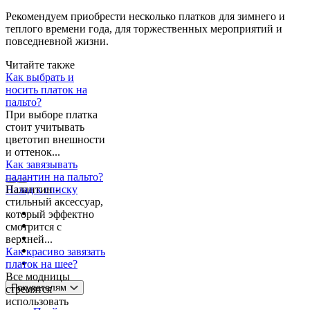
Рекомендуем приобрести несколько платков для зимнего и
теплого времени года, для торжественных мероприятий и
повседневной жизни.
Читайте также
Как выбрать и
носить платок на
пальто?
При выборе платка
стоит учитывать
цветотип внешности
и оттенок...
Как завязывать
палантин на пальто?
Палантин -
Назад к списку
стильный аксессуар,
который эффектно
смотрится с
верхней...
Как красиво завязать
платок на шее?
Все модницы
Покупателям
стремятся
использовать