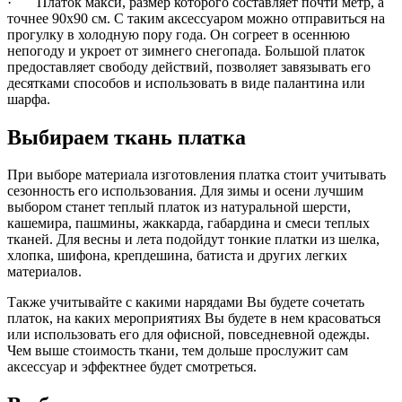
· Платок макси, размер которого составляет почти метр, а
точнее 90х90 см. С таким аксессуаром можно отправиться на
прогулку в холодную пору года. Он согреет в осеннюю
непогоду и укроет от зимнего снегопада. Большой платок
предоставляет свободу действий, позволяет завязывать его
десятками способов и использовать в виде палантина или
шарфа.
Выбираем ткань платка
При выборе материала изготовления платка стоит учитывать
сезонность его использования. Для зимы и осени лучшим
выбором станет теплый платок из натуральной шерсти,
кашемира, пашмины, жаккарда, габардина и смеси теплых
тканей. Для весны и лета подойдут тонкие платки из шелка,
хлопка, шифона, крепдешина, батиста и других легких
материалов.
Также учитывайте с какими нарядами Вы будете сочетать
платок, на каких мероприятиях Вы будете в нем красоваться
или использовать его для офисной, повседневной одежды.
Чем выше стоимость ткани, тем дольше прослужит сам
аксессуар и эффектнее будет смотреться.